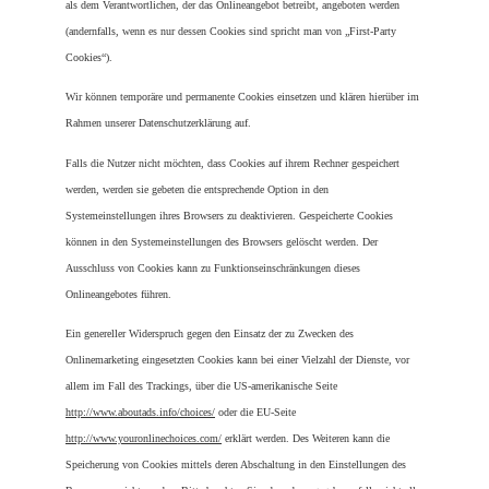
als dem Verantwortlichen, der das Onlineangebot betreibt, angeboten werden 
(andernfalls, wenn es nur dessen Cookies sind spricht man von „First-Party 
Cookies“).
Wir können temporäre und permanente Cookies einsetzen und klären hierüber im 
Rahmen unserer Datenschutzerklärung auf.
Falls die Nutzer nicht möchten, dass Cookies auf ihrem Rechner gespeichert 
werden, werden sie gebeten die entsprechende Option in den 
Systemeinstellungen ihres Browsers zu deaktivieren. Gespeicherte Cookies 
können in den Systemeinstellungen des Browsers gelöscht werden. Der 
Ausschluss von Cookies kann zu Funktionseinschränkungen dieses 
Onlineangebotes führen.
Ein genereller Widerspruch gegen den Einsatz der zu Zwecken des 
Onlinemarketing eingesetzten Cookies kann bei einer Vielzahl der Dienste, vor 
allem im Fall des Trackings, über die US-amerikanische Seite 
http://www.aboutads.info/choices/
 oder die EU-Seite 
http://www.youronlinechoices.com/
 erklärt werden. Des Weiteren kann die 
Speicherung von Cookies mittels deren Abschaltung in den Einstellungen des 