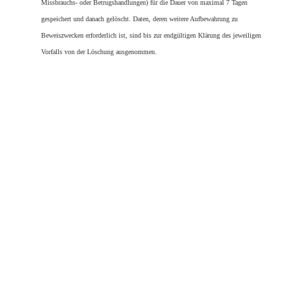
Missbrauchs- oder Betrugshandlungen) für die Dauer von maximal 7 Tagen 
gespeichert und danach gelöscht. Daten, deren weitere Aufbewahrung zu 
Beweiszwecken erforderlich ist, sind bis zur endgültigen Klärung des jeweiligen 
Vorfalls von der Löschung ausgenommen.